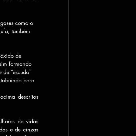
 gases como o 
tufa, também 
ióxido de 
ssim formando 
e de “escudo” 
tribuindo para 
cima descritos 
hares de vidas 
das e de cinzas 