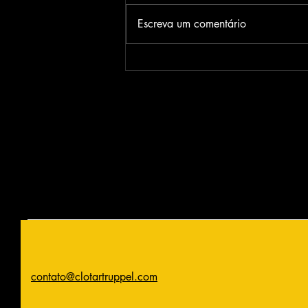
Armas de Fogo
Escreva um comentário
contato@clotartruppel.com