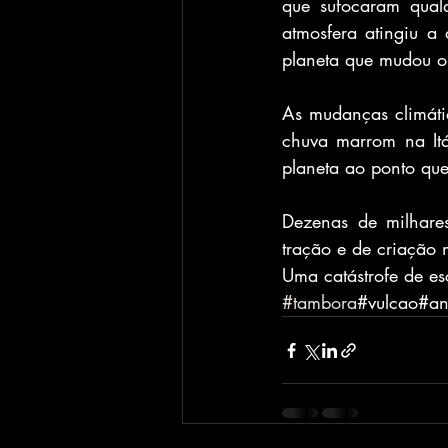
que sufocaram qualq
atmosfera atingiu a
planeta que mudou o
As mudanças climáti
chuva marrom na Itá
planeta ao ponto q
Dezenas de milhare
tração e de criação 
Uma catástrofe de es
#tambora
#vulcao#an