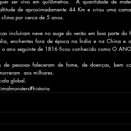
uer ser vivo em quilômetros.  A quantidade de mater
 altitude de aproximadamente 44 Km e criou uma cama
 clima por cerca de 5 anos.
cas incluíram neve no auge do verão em boa parte do he
lia, enchentes fora de época na Índia e na China e o 
ue o ano seguinte de 1816 ficou conhecido como O A
s de pessoas faleceram de fome, de doenças, bem co
morreram  aos milhares.
cala global.
imalmonsters#historia