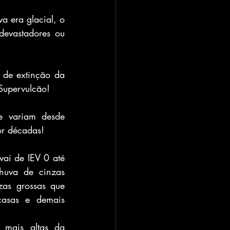
a era glacial, o 
evastadores ou 
de extinção da 
Supervulcão!
e variam desde 
or décadas!
ai de IEV 0 até 
huva de cinzas 
as grossas que 
asas e demais 
mais altas da 