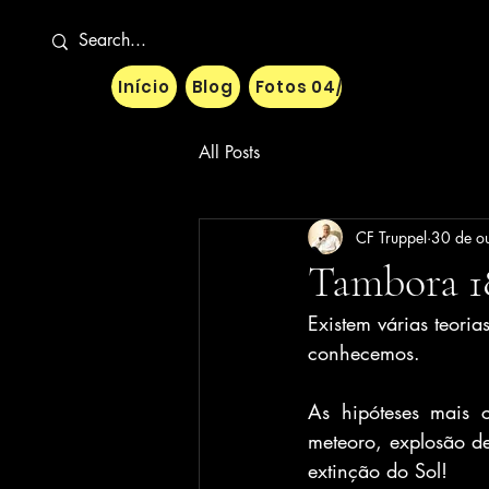
Início
Blog
Fotos 04/10
Fotos 08/11
All Posts
CF Truppel
30 de o
Tambora 1
Existem várias teori
conhecemos.
As hipóteses mais c
meteoro, explosão de
extinção do Sol!