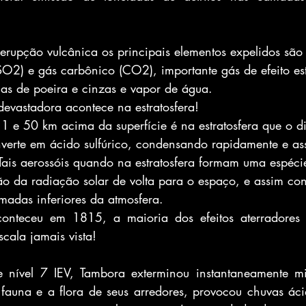
rupção vulcânica os principais elementos expelidos são
SO2) e gás carbônico (CO2), importante gás de efeito es
ulas de poeira e cinzas e vapor de água.
evastadora acontece na estratosfera!
11 e 50 km acima da superfície é na estratosfera que o d
nverte em ácido sulfúrico, condensando rapidamente e a
. Tais aerossóis quando na estratosfera formam uma espéci
o da radiação solar de volta para o espaço, e assim con
madas inferiores da atmosfera.
nteceu em 1815, a maioria dos efeitos aterradores a
ala jamais vista!
nível 7 IEV, Tambora exterminou instantaneamente mil
fauna e a flora de seus arredores, provocou chuvas áci