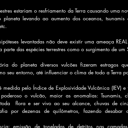
restres estariam o resfriamento da Terra causando uma nov
 planeta levando ao aumento dos oceanos, tsunamis d
etc.
hipóteses levantadas não deve existir uma ameaça REAL 
parte das espécies terrestres como o surgimento de um 
ória do planeta diversos vulcões fizeram estragos qu
 seu entorno, até influenciar o clima de todo a Terra p
é medida pelo Índice de Explosividade Vulcânica (IEV) e v
poderoso o vulcão, maior as anomalias: Tsunamis, c
oda  flora e ser vivo ao seu alcance, chuvas de cinz
fia por dezenas de quilômetros, fazendo desabar c
cia: emissão de toneladas de detritos nas camadas 